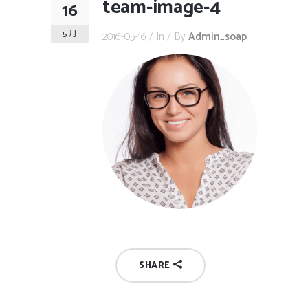
team-image-4
16
5 月
2016-05-16
In
By
Admin_soap
SHARE