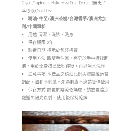
Glycol,Sapindus Mukurossi Fruit Extract (無患子
萃取液),Gold Leaf
精油: 牛至/澳洲茶樹/台灣香茅/澳洲尤加
利/中國雪松
用途: 清潔、洗臉、洗身
保存期限: 2年
製造日期: 標示於包裝標籤
使用方法: 將雙手沾濕，將皂於手中搓揉起
泡，用於全身按摩數秒鐘後，再以清水洗淨
注意事項: 本產品之精油比例與濃度經適當
調配，溫和不刺激。如遇肌膚不適請暫停使用
保存方式: 請置於陰涼乾燥處，請放置陰涼
處避免陽光直射，使用後保持乾燥