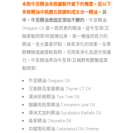
本款牛至精油皂根據製作當下的需要，從以下
多款精油中挑選五款調和成五合一精油。
其
中，牛至精油是固定添加不變的
，牛至精油
Oregano Oil 是一款昂貴的精油，從牛至草(又
稱奧勒岡草)所提煉出來，是一種強而有力的
精油，含大量香芹酚，具有淨化的效果。在季
節轉換或威脅較高時，可用來淨化及提升保護
力。牛至精油萃自牛至草(又稱野馬鬱蘭或奧
勒岡草)
牛至精油 Oregano Oil
沉香醇百里香精油 Thyme CT Oil
澳洲茶樹精油 Tea Tree Oil
錫蘭肉桂葉精油 Cinnamon Leaf Oil
澳洲尤加利精油 Eucalyptus Radiata Oil
香茅精油 Citronella Oil
中國雪松精油 Cedarwood Oil Chinese