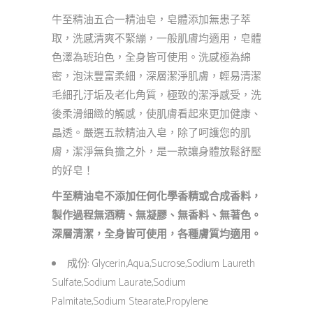
牛至精油五合一精油皂，皂體添加無患子萃
取，洗感清爽不緊繃，一般肌膚均適用，皂體
色澤為琥珀色，全身皆可使用。洗感極為綿
密，泡沫豐富柔細，深層潔淨肌膚，輕易清潔
毛細孔汙垢及老化角質，極致的潔淨感受，洗
後柔滑細緻的觸感，使肌膚看起來更加健康、
晶透。嚴選五款精油入皂，除了呵護您的肌
膚，潔淨無負擔之外，是一款讓身體放鬆舒壓
的好皂！
牛至精油皂不添加任何化學香精或合成香料，
製作過程無酒精、無凝膠、無香料、無著色。
深層清潔，全身皆可使用，各種膚質均適用。
成份: Glycerin,Aqua,Sucrose,Sodium Laureth
Sulfate,Sodium Laurate,Sodium
Palmitate,Sodium Stearate,Propylene