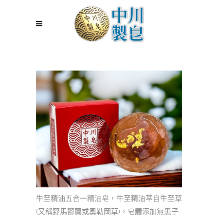
牛至精油五合一精油皂，牛至精油萃自牛至草
(又稱野馬鬱蘭或奧勒岡草)，皂體添加無患子