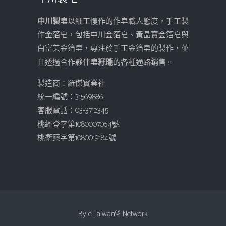
中川製皂
以細工慢作的作皂職人態度，手工製
作金箔皂，包括中川金箔皂、黃晶寶金箔皂與
白富美金箔皂，專注於手工金箔皂的製作，並
且透過合作夥伴
皂籽瓏
的各種通路銷售。
製造商：羅傑實業社
統一編號：31569886
客服電話：03-3712345
桃經登字第1080007064號
桃衛藥字第1080019184號
By
eTaiwan
® Network.