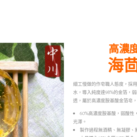
高濃
海
細工慢做的作皂職人態度，採用
水，導入純度達98%的金箔，弱
透，屬於高濃度胺基酸金箔皂
60%高濃度胺基酸，弱酸
光澤。
製作過程無酒精、無凝膠、