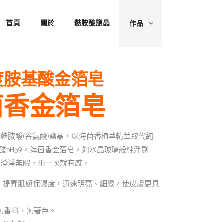
首頁
關於
麩胺酸鹽晶
作品
度胺基酸金箔皂
茴香金箔皂
麩胺酸(谷氨酸)鹽晶，以海茴香植萃精華取代純
酸pH5.9，海茴香金箔皂，如水晶玻璃般純淨剔
，澄淨無暇，用一次就有感。
性，提昇肌膚保濕度，迅速明亮、細緻，使皮膚更具
無香料、無著色。