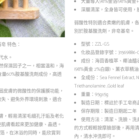
大量導入98%金箔(98%黃金+
深層清潔，全身皆可使用，
弱酸性特別適合柔嫩的肌膚，
別於胺基酸洗劑，非皂基皂。
型號：ZZL-GS
皂 特色：
化妝品登錄字號：31569886-000
代水。
成份：海茴香植萃、椰油醯谷
然保濕因子之一，相當溫和，海
(98%黃金 2%白銀)、薰衣草精油
含量60%胺基酸洗劑成份，高透
全成份：Sea Fennel Extract, N-Lau
Triethanolamine ,Gold leaf
固皮膚的微酸性的保護膜功能，
重量：95g±5g
散失、避免外界環境刺激，適合
製造日期：標註於手工皂商
保存期限：製造日期起二年
膚，輕易清潔毛細孔汙垢及老化
使用方法：清潔、洗臉、洗
使肌膚看起來更加健康、晶透。
的方式輕輕按摩臉部後，再用
純正金箔，在沐浴的同時，能欣賞到
內，清水沖洗即可。