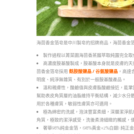
海茴香金箔皂是中川製皂的招牌商品，海茴香金箔
製作過程以菁菜園海茴香蒸餾萃取純露完全取
高濃度胺基酸製成，胺基酸本身就是皮膚的天
茴香金箔皂採用
麩胺酸鹽晶 / 谷氨酸鹽晶
，高達
明度、純淨無雜質、有別於一般胺基酸產品。
溫和親膚性，酸鹼值與皮膚脂酸鹼接近，能鞏
幫助表皮角質層的油脂維持平衡結構，減少水分
用於各種膚質，敏弱性膚質亦可適用。
極為綿密的洗感，泡沫豐富柔細，深層潔淨肌
角質，極致的潔淨感受，洗後柔滑細緻的觸感，
奢華98%純金金箔，(98%黃金+2%白銀) 