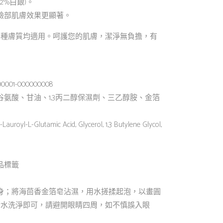
2%白銀)。
臉部肌膚效果更顯著。
各種膚質均適用。呵護您的肌膚，潔淨無負擔，有
01-000000008
氨酸、甘油、1,3丙二醇保濕劑、三乙醇胺、金箔
royl-L-Glutamic Acid, Glycerol, 1,3 Butylene Glycol,
品標籤
身；將海茴香金箔皂沾濕，用水搓揉起泡，以畫圓
清水洗淨即可，請避開眼睛四周，如不慎誤入眼