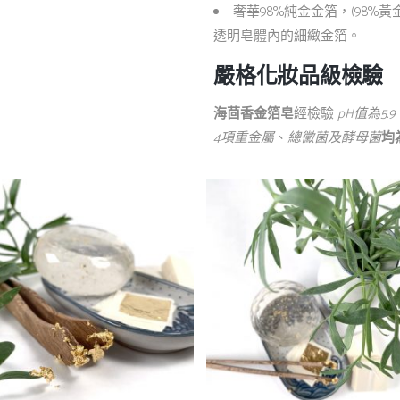
奢華98%純金金箔，(98%
透明皂體內的細緻金箔。
嚴格化妝品級檢驗
海茴香金箔皂
經檢驗
pH值為5.9
4項重金屬
、
總黴菌及酵母菌
均