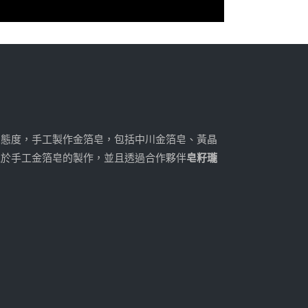
人態度，手工製作金箔皂，包括中川金箔皂、黃晶
注於手工金箔皂的製作，並且透過合作夥伴
皂籽瓏