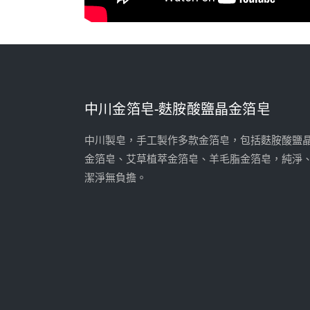
中川金箔皂-麩胺酸鹽晶金箔皂
中川製皂，手工製作多款金箔皂，包括麩胺酸鹽
金箔皂、艾草植萃金箔皂、羊毛脂金箔皂，純淨
潔淨無負擔。