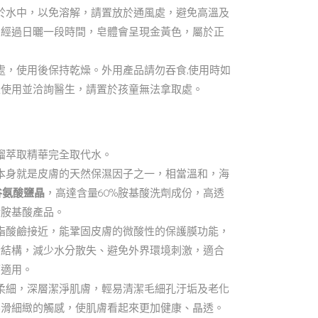
於水中，以免溶解，請置放於通風處，避免高溫及
如經過日曬一段時間，皂體會呈現金黃色，屬於正
處，使用後保持乾燥。外用產品請勿吞食,使用時如
止使用並洽詢醫生，請置於孩童無法拿取處。
餾萃取精華完全取代水。
本身就是皮膚的天然保濕因子之一，相當溫和，海
 谷氨酸鹽晶
，高達含量60%胺基酸洗劑成份，高透
般胺基酸產品。
脂酸鹼接近，能鞏固皮膚的微酸性的保護膜功能，
衡結構，減少水分散失、避免外界環境刺激，適合
可適用。
柔細，深層潔淨肌膚，輕易清潔毛細孔汙垢及老化
柔滑細緻的觸感，使肌膚看起來更加健康、晶透。