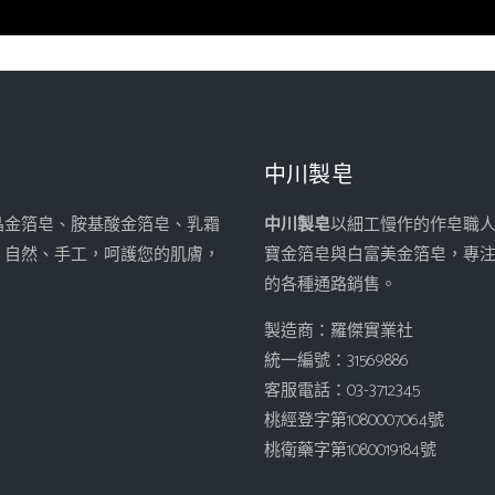
中川製皂
晶金箔皂、胺基酸金箔皂、乳霜
中川製皂
以細工慢作的作皂職
、自然、手工，呵護您的肌膚，
寶金箔皂與白富美金箔皂，專
的各種通路銷售。
製造商：羅傑實業社
統一編號：31569886
客服電話：03-3712345
桃經登字第1080007064號
桃衛藥字第1080019184號