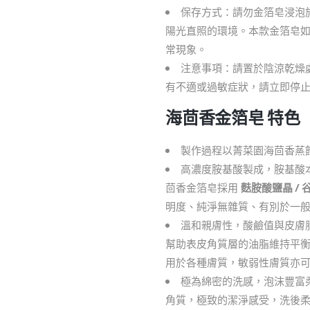
保存方式：請勿金箔皂浸泡
陽光直照的環境。本款金箔皂
常現象。
注意事項：請置於陰涼乾燥
有不適或過敏症狀，請立即停
海茴香金箔皂 特色
製作過程以菁菜園海茴香蒸
高濃度胺基酸製成，胺基酸
茴香金箔皂採用
麩胺酸鹽晶 /
明度、純淨無雜質、有別於一
溫和親膚性，酸鹼值與皮膚
幫助表皮角質層的油脂維持平
用於各種膚質，敏弱性膚質亦
極為綿密的洗感，泡沫豐富
角質，極致的潔淨感受，洗後