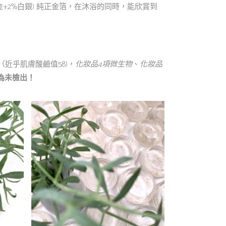
黃金+2%白銀) 純正金箔，在沐浴的同時，能欣賞到
（近乎肌膚酸鹼值5.8)，
化妝品4項微生物
、
化妝品
為未檢出！