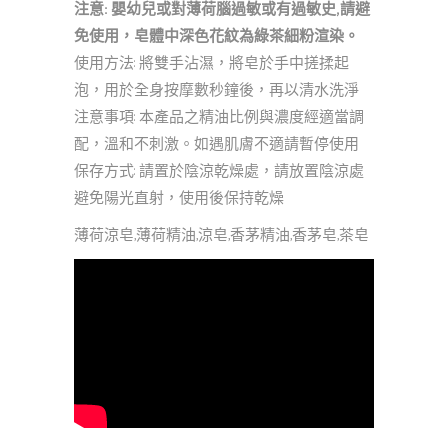
注意: 嬰幼兒或對薄荷腦過敏或有過敏史,請避
免使用，皂體中深色花紋為綠茶細粉渲染。
使用方法: 將雙手沾濕，將皂於手中搓揉起
泡，用於全身按摩數秒鐘後，再以清水洗淨
注意事項: 本產品之精油比例與濃度經適當調
配，溫和不刺激。如遇肌膚不適請暫停使用
保存方式: 請置於陰涼乾燥處，請放置陰涼處
避免陽光直射，使用後保持乾燥
薄荷涼皂,薄荷精油,涼皂,香茅精油,香茅皂,茶皂