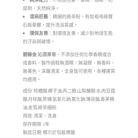
純淨配方
：不添加色素、香精、酒精、防
腐劑，天然純淨。
渲染匠藝
：精細的綠茶粉，有如祖母綠寶
石般華麗，提升洗浴質感。
環保友善
：對環境友善，減少對地球生態
的汙染與破壞。
碧綠金 沁涼茶皂
，不添加任何化學香精或合
成香料，製作過程無酒精、無凝膠、無香料、
無著色。深層清潔，全身皆可使用，各種膚質
均適用。
成份: 棕櫚酸,椰子油,丙二醇,山梨醣醇,水,肉豆蔻
酸,月桂酸,蔗糖,氫氧化鈉,氯化鈉,薄荷腦,香茅精
油,金箔,綠茶細粉
用途: 清潔、洗身
保存期限: 2年
製造日期: 標示於包裝標籤