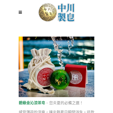
碧綠金沁涼茶皂
— 您炎夏的必備之選！
感受薄荷的涼爽，讓炎熱夏日瞬間消失。這款