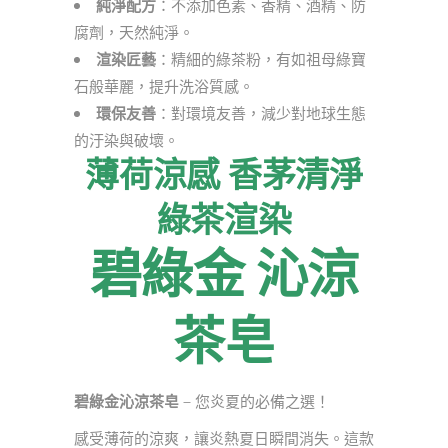
純淨配方
：不添加色素、香精、酒精、防
腐劑，天然純淨。
渲染匠藝
：精細的綠茶粉，有如祖母綠寶
石般華麗，提升洗浴質感。
環保友善
：對環境友善，減少對地球生態
的汙染與破壞。
薄荷涼感 香茅清淨
綠茶渲染
碧綠金 沁涼
茶皂
碧綠金沁涼茶皂
— 您炎夏的必備之選！
感受薄荷的涼爽，讓炎熱夏日瞬間消失。這款