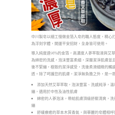
中川製皂以細工慢做金箔入皂的職人態度，精心打
為浮刻字體，開運平安招財，全身皆可使用。
導入純度達98%的金箔，高濃度人蔘萃取液與艾
為綿密的洗感，泡沫豐富柔細，深層潔淨肌膚並
後不緊繃，極致的潔淨感受，洗後柔滑細緻的觸
透。除了呵護您的肌膚，潔淨無負擔之外，是一
添加天然艾草萃取，泡沫豐富、洗感純淨，溫
繃，適用於中性及油性肌膚
綿密的人蔘泡沫，帶給肌膚頂級舒壓清爽，洗
繃
舒緩療癒的草本木質香氣，與華麗的皂體相呼