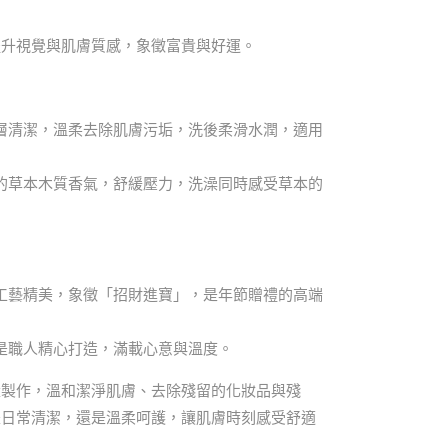
提升視覺與肌膚質感，象徵富貴與好運。
層清潔，溫柔去除肌膚污垢，洗後柔滑水潤，適用
的草本木質香氣，舒緩壓力，洗澡同時感受草本的
工藝精美，象徵「招財進寶」，是年節贈禮的高端
是職人精心打造，滿載心意與溫度。
量製作，溫和潔淨肌膚、去除殘留的化妝品與殘
是日常清潔，還是溫柔呵護，讓肌膚時刻感受舒適