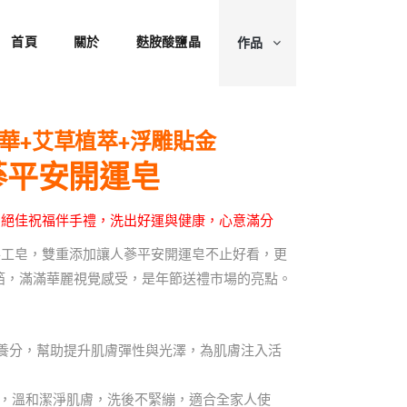
首頁
關於
麩胺酸鹽晶
作品
華+艾草植萃+浮雕貼金
蔘平安開運皂
的絕佳祝福伴手禮，洗出好運與健康，心意滿分
手工皂，雙重添加讓人蔘平安開運皂不止好看，更
金箔，滿滿華麗視覺感受，是年節送禮市場的亮點。
養分，幫助提升肌膚彈性與光澤，為肌膚注入活
，溫和潔淨肌膚，洗後不緊繃，適合全家人使