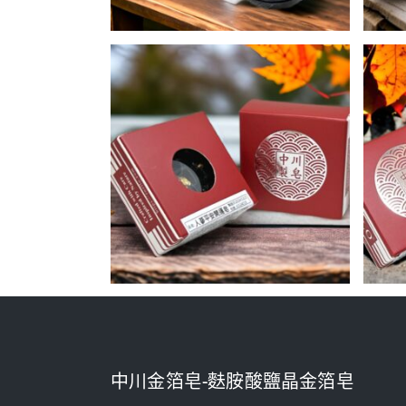
中川金箔皂-麩胺酸鹽晶金箔皂