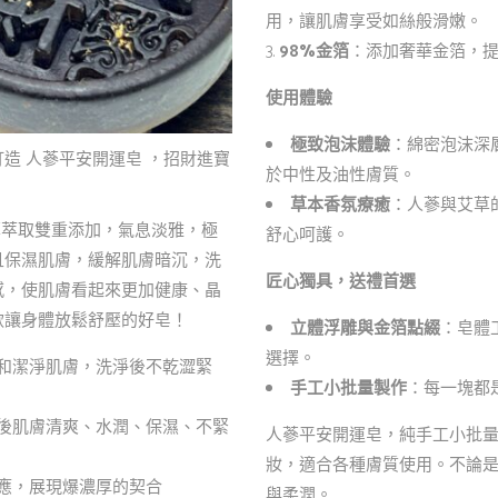
用，讓肌膚享受如絲般滑嫩。
98%金箔
：添加奢華金箔，
使用體驗
極致泡沫體驗
：綿密泡沫深
造 人蔘平安開運皂 ，招財進寶
於中性及油性膚質。
草本香氛療癒
：人蔘與艾草
草萃取雙重添加，氣息淡雅，極
舒心呵護。
且保濕肌膚，緩解肌膚暗沉，洗
匠心獨具，送禮首選
感，使肌膚看起來更加健康、晶
款讓身體放鬆舒壓的好皂！
立體浮雕與金箔點綴
：皂體
選擇。
和潔淨肌膚，洗淨後不乾澀緊
手工小批量製作
：每一塊都
後肌膚清爽、水潤、保濕、不緊
人蔘平安開運皂，純手工小批
妝，適合各種膚質使用。不論
應，展現爆濃厚的契合
與柔潤。