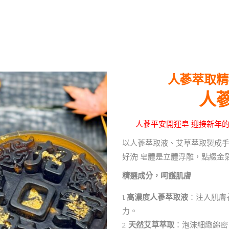
人蔘萃取精
人
人蔘平安開運皂 迎接新年
以人蔘萃取液、艾草萃取製成
好洗! 皂體是立體浮雕，點綴
精選成分，呵護肌膚
高濃度人蔘萃取液
：注入肌膚
力。
天然艾草萃取
：泡沫細緻綿密