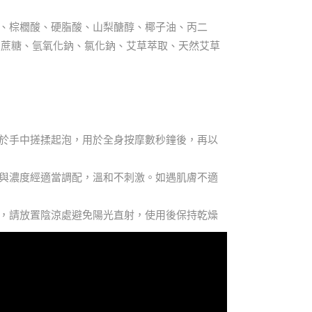
水、棕櫚酸、硬脂酸、山梨醣醇、椰子油、丙二
、蔗糖、氫氧化鈉、氯化鈉、艾草萃取、天然艾草
皂於手中搓揉起泡，用於全身按摩數秒鐘後，再以
例與濃度經適當調配，溫和不刺激。如遇肌膚不適
處，請放置陰涼處避免陽光直射，使用後保持乾燥