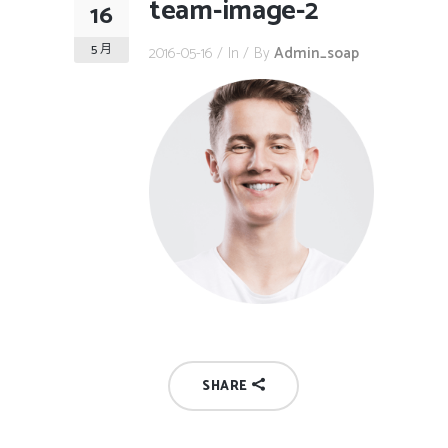
team-image-2
16
5 月
2016-05-16
In
By
Admin_soap
SHARE