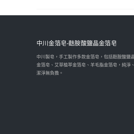
中川金箔皂-麩胺酸鹽晶金箔皂
中川製皂，手工製作多款金箔皂，包括麩胺酸鹽
金箔皂、艾草植萃金箔皂、羊毛脂金箔皂，純淨
潔淨無負擔。