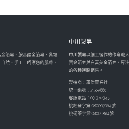
中川製皂
晶金箔皂、胺基酸金箔皂、乳霜
中川製皂
以細工慢作的作皂職
、自然、手工，呵護您的肌膚，
寶金箔皂與白富美金箔皂，專
的各種通路銷售。
製造商：羅傑實業社
統一編號：31569886
客服電話：03-3712345
桃經登字第1080007064號
桃衛藥字第1080019184號