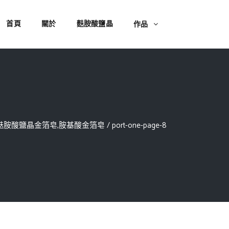
首頁
關於
麩胺酸鹽晶
作品
,麩胺酸鹽晶金箔皂,胺基酸金箔皂
/
port-one-page-8