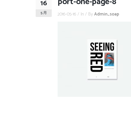
port-one-page-8
16
5 月
2016-05-16
In
By
Admin_soap