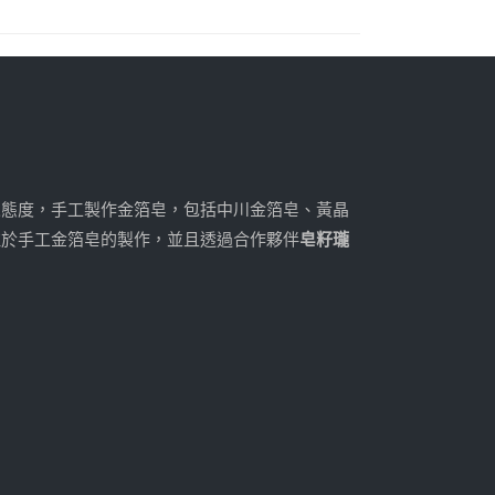
人態度，手工製作金箔皂，包括中川金箔皂、黃晶
注於手工金箔皂的製作，並且透過合作夥伴
皂籽瓏