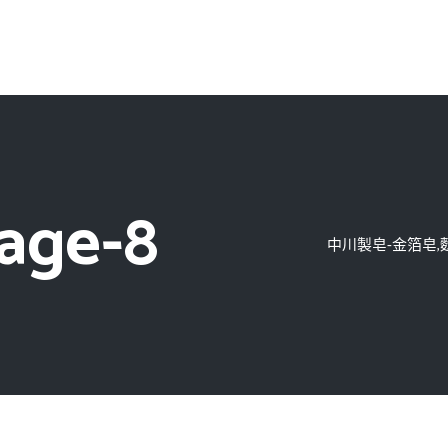
age-8
中川製皂-金箔皂