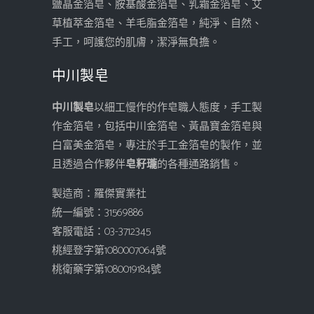
鹽晶金箔皂、胺基酸金箔皂、乳霜金箔皂、艾
草植萃金箔皂、羊毛脂金箔皂，純淨、自然、
手工，呵護您的肌膚，潔淨無負擔。
中川製皂
中川製皂
以細工慢作的作皂職人態度，手工製
作金箔皂，包括中川金箔皂、黃晶寶金箔皂與
白富美金箔皂，專注於手工金箔皂的製作，並
且透過合作夥伴
皂籽瓏
的各種通路銷售。
製造商：羅傑實業社
統一編號：31569886
客服電話：03-3712345
桃經登字第1080007064號
桃衛藥字第1080019184號