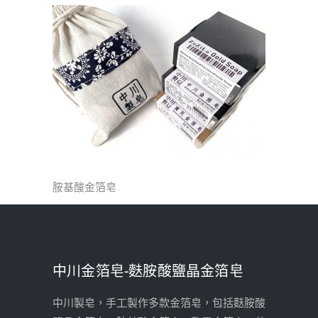
胺基酸金箔皂
中川金箔皂-麩胺酸鹽晶金箔皂
中川製皂，手工製作多款金箔皂，包括麩胺酸