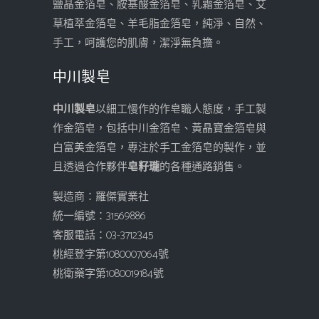
鹽晶金箔皂、胺基酸金箔皂、乳霜金箔皂、艾
草植萃金箔皂、羊毛脂金箔皂，純淨、自然、
手工，呵護您的肌膚，潔淨無負擔。
中川製皂
中川製皂
以細工慢作的作皂職人態度，手工製
作金箔皂，包括中川金箔皂、黃晶寶金箔皂與
白富美金箔皂，專注於手工金箔皂的製作，並
且透過合作夥伴
皂籽瓏
的各種通路銷售。
製造商：羅傑實業社
統一編號：31569886
客服電話：03-3712345
桃經登字第1080007064號
桃衛藥字第1080019184號