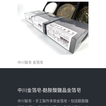
中川製皂 金箔皂
中川金箔皂-麩胺酸鹽晶金箔皂
中川製皂，手工製作多款金箔皂，包括麩胺酸