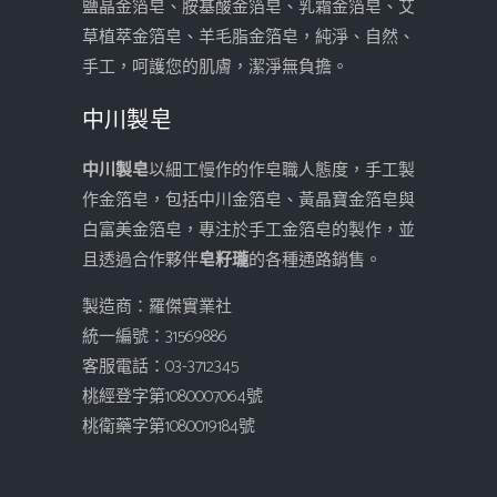
鹽晶金箔皂、胺基酸金箔皂、乳霜金箔皂、艾
草植萃金箔皂、羊毛脂金箔皂，純淨、自然、
手工，呵護您的肌膚，潔淨無負擔。
中川製皂
中川製皂
以細工慢作的作皂職人態度，手工製
作金箔皂，包括中川金箔皂、黃晶寶金箔皂與
白富美金箔皂，專注於手工金箔皂的製作，並
且透過合作夥伴
皂籽瓏
的各種通路銷售。
製造商：羅傑實業社
統一編號：31569886
客服電話：03-3712345
桃經登字第1080007064號
桃衛藥字第1080019184號