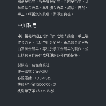
鹽晶金箔皂、胺基酸金箔皂、乳霜金箔皂、艾
草植萃金箔皂、羊毛脂金箔皂，純淨、自然、
手工，呵護您的肌膚，潔淨無負擔。
中川製皂
中川製皂
以細工慢作的作皂職人態度，手工製
作金箔皂，包括中川金箔皂、黃晶寶金箔皂與
白富美金箔皂，專注於手工金箔皂的製作，並
且透過合作夥伴
皂籽瓏
的各種通路銷售。
製造商：羅傑實業社
統一編號：31569886
客服電話：03-3712345
桃經登字第1080007064號
桃衛藥字第1080019184號