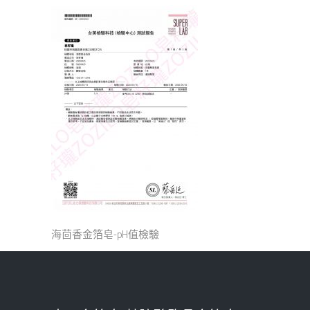
海茴香金箔皂-pH值檢驗