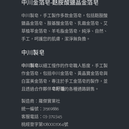
中川金箔皂-麩胺酸鹽晶金箔皂
中川製皂，手工製作多款金箔皂，包括麩胺酸
鹽晶金箔皂、胺基酸金箔皂、乳霜金箔皂、艾
草植萃金箔皂、羊毛脂金箔皂，純淨、自然、
手工，呵護您的肌膚，潔淨無負擔。
中川製皂
中川製皂
以細工慢作的作皂職人態度，手工製
作金箔皂，包括中川金箔皂、黃晶寶金箔皂與
白富美金箔皂，專注於手工金箔皂的製作，並
且透過合作夥伴
皂籽瓏
的各種通路銷售。
製造商：羅傑實業社
統一編號：31569886
客服電話：03-3712345
桃經登字第1080007064號