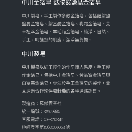
中川金箔皂-麩胺酸鹽晶金箔皂
中川製皂，手工製作多款金箔皂，包括麩胺酸
鹽晶金箔皂、胺基酸金箔皂、乳霜金箔皂、艾
草植萃金箔皂、羊毛脂金箔皂，純淨、自然、
手工，呵護您的肌膚，潔淨無負擔。
中川製皂
中川製皂
以細工慢作的作皂職人態度，手工製
作金箔皂，包括中川金箔皂、黃晶寶金箔皂與
白富美金箔皂，專注於手工金箔皂的製作，並
且透過合作夥伴
皂籽瓏
的各種通路銷售。
製造商：羅傑實業社
統一編號：31569886
客服電話：03-3712345
桃經登字第1080007064號