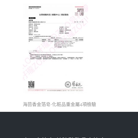
海茴香金箔皂-化粧品重金屬4項檢驗