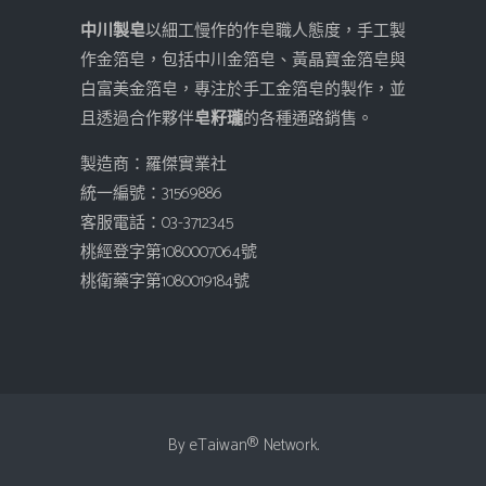
中川製皂
以細工慢作的作皂職人態度，手工製
作金箔皂，包括中川金箔皂、黃晶寶金箔皂與
白富美金箔皂，專注於手工金箔皂的製作，並
且透過合作夥伴
皂籽瓏
的各種通路銷售。
製造商：羅傑實業社
統一編號：31569886
客服電話：03-3712345
桃經登字第1080007064號
桃衛藥字第1080019184號
By
eTaiwan
® Network.