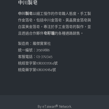
中川製皂
中川製皂
以細工慢作的作皂職人態度，手工製
作金箔皂，包括中川金箔皂、黃晶寶金箔皂與
白富美金箔皂，專注於手工金箔皂的製作，並
且透過合作夥伴
皂籽瓏
的各種通路銷售。
製造商：羅傑實業社
統一編號：31569886
客服電話：03-3712345
桃經登字第1080007064號
桃衛藥字第1080019184號
By
eTaiwan
® Network.