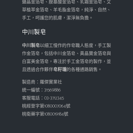
鹽晶金箔皂、胺基酸金箔皂、乳霜金箔皂、艾
草植萃金箔皂、羊毛脂金箔皂，純淨、自然、
手工，呵護您的肌膚，潔淨無負擔。
中川製皂
中川製皂
以細工慢作的作皂職人態度，手工製
作金箔皂，包括中川金箔皂、黃晶寶金箔皂與
白富美金箔皂，專注於手工金箔皂的製作，並
且透過合作夥伴
皂籽瓏
的各種通路銷售。
製造商：羅傑實業社
統一編號：31569886
客服電話：03-3712345
桃經登字第1080007064號
桃衛藥字第1080019184號