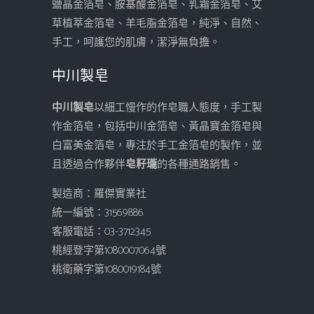
鹽晶金箔皂、胺基酸金箔皂、乳霜金箔皂、艾
草植萃金箔皂、羊毛脂金箔皂，純淨、自然、
手工，呵護您的肌膚，潔淨無負擔。
中川製皂
中川製皂
以細工慢作的作皂職人態度，手工製
作金箔皂，包括中川金箔皂、黃晶寶金箔皂與
白富美金箔皂，專注於手工金箔皂的製作，並
且透過合作夥伴
皂籽瓏
的各種通路銷售。
製造商：羅傑實業社
統一編號：31569886
客服電話：03-3712345
桃經登字第1080007064號
桃衛藥字第1080019184號