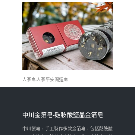
人蔘皂,人蔘平安開運皂
中川金箔皂-麩胺酸鹽晶金箔皂
中川製皂，手工製作多款金箔皂，包括麩胺酸