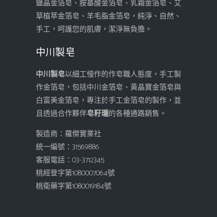
鹽晶金箔皂、胺基酸金箔皂、乳霜金箔皂、艾
草植萃金箔皂、羊毛脂金箔皂，純淨、自然、
手工，呵護您的肌膚，潔淨無負擔。
中川製皂
中川製皂
以細工慢作的作皂職人態度，手工製
作金箔皂，包括中川金箔皂、黃晶寶金箔皂與
白富美金箔皂，專注於手工金箔皂的製作，並
且透過合作夥伴
皂籽瓏
的各種通路銷售。
製造商：羅傑實業社
統一編號：31569886
客服電話：03-3712345
桃經登字第1080007064號
桃衛藥字第1080019184號