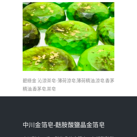
碧綠金 沁涼茶皂-薄荷涼皂,薄荷精油,涼皂,香茅
精油,香茅皂,茶皂
中川金箔皂-麩胺酸鹽晶金箔皂