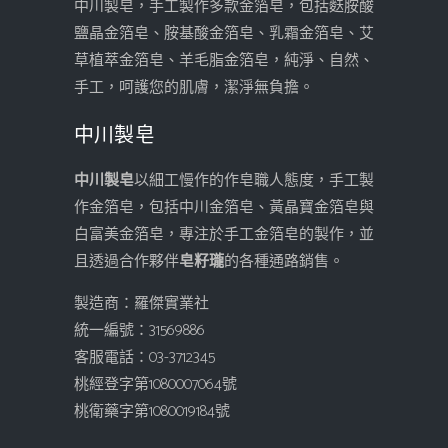
中川製皂，手工製作多款金箔皂，包括麩胺酸
鹽晶金箔皂、胺基酸金箔皂、乳霜金箔皂、艾
草植萃金箔皂、羊毛脂金箔皂，純淨、自然、
手工，呵護您的肌膚，潔淨無負擔。
中川製皂
中川製皂
以細工慢作的作皂職人態度，手工製
作金箔皂，包括中川金箔皂、黃晶寶金箔皂與
白富美金箔皂，專注於手工金箔皂的製作，並
且透過合作夥伴
皂籽瓏
的各種通路銷售。
製造商：羅傑實業社
統一編號：31569886
客服電話：03-3712345
桃經登字第1080007064號
桃衛藥字第1080019184號