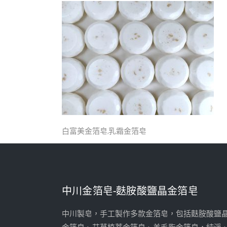
白富美金箔皂,乳霜金箔皂
中川金箔皂-麩胺酸鹽晶金箔皂
中川製皂，手工製作多款金箔皂，包括麩胺酸鹽