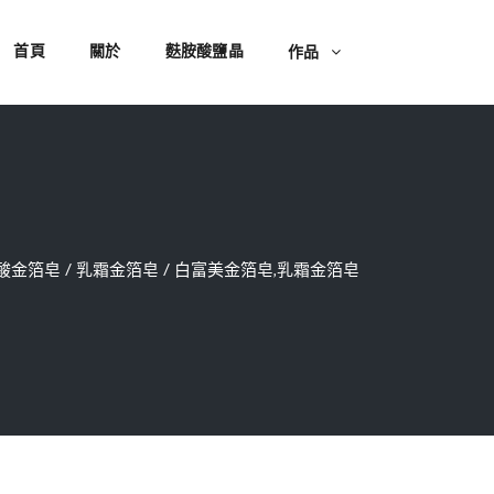
首頁
關於
麩胺酸鹽晶
作品
基酸金箔皂
/
乳霜金箔皂
/
白富美金箔皂,乳霜金箔皂