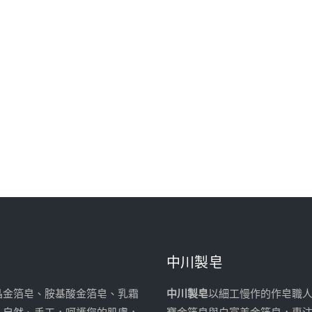
中川製皂
晶金箔皂、胺基酸金箔皂、乳霜
中川製皂
以細工慢作的作皂職