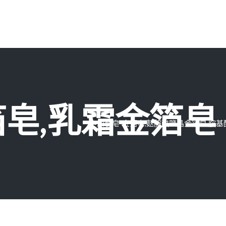
皂,乳霜金箔皂
中川製皂-金箔皂,麩胺酸鹽晶金箔皂,胺