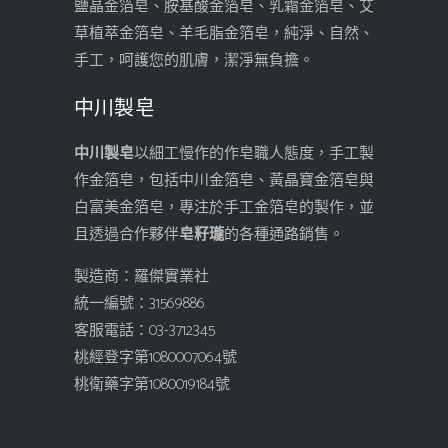
鹽晶金箔皂、胺基酸金箔皂、乳霜金箔皂、艾
草植萃金箔皂、羊毛脂金箔皂，純淨、自然、
手工，呵護您的肌膚，潔淨無負擔。
中川製皂
中川製皂
以細工慢作的作皂職人態度，手工製
作金箔皂，包括中川金箔皂、黃晶寶金箔皂與
白富美金箔皂，專注於手工金箔皂的製作，並
且透過合作夥伴
皂籽瓏
的各種通路銷售。
製造商：羅傑實業社
統一編號：31569886
客服電話：03-3712345
桃經登字第1080007064號
桃衛藥字第1080019184號