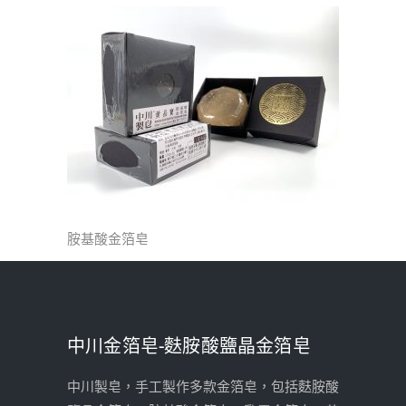
胺基酸金箔皂
中川金箔皂-麩胺酸鹽晶金箔皂
中川製皂，手工製作多款金箔皂，包括麩胺酸